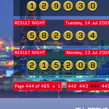
1
2
9
0
3
0
RESULT NIGHT
Tuesday, 14 Jul 202
5
8
2
8
3
4
RESULT NIGHT
Monday, 13 Jul 202
2
1
5
2
0
8
Page 444 of 465
«
1
...
442
443
444
44