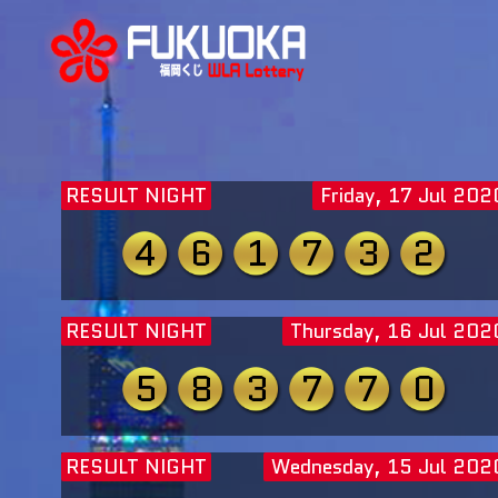
RESULT NIGHT
Friday, 17 Jul 202
4
6
1
7
3
2
RESULT NIGHT
Thursday, 16 Jul 202
5
8
3
7
7
0
RESULT NIGHT
Wednesday, 15 Jul 202