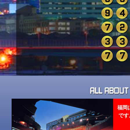
9
4
7
2
3
3
7
7
福岡
です