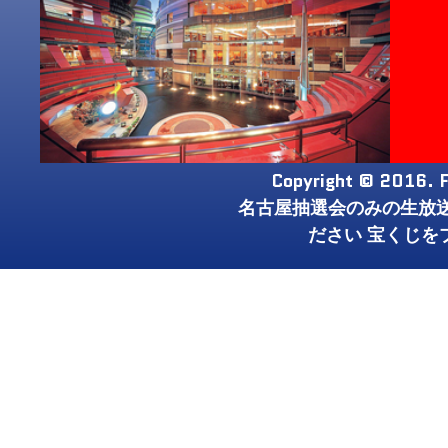
Copyright © 2016. F
名古屋抽選会のみの生放
ださい 宝くじを