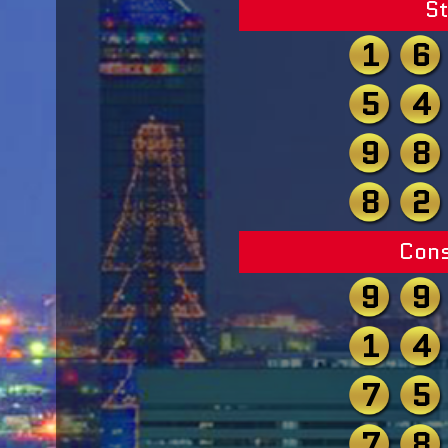
St
1
6
5
4
9
8
8
2
Cons
9
9
1
4
7
5
7
8