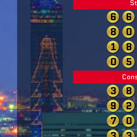
St
6
6
8
0
1
8
0
5
Cons
3
8
9
2
7
0
3
3