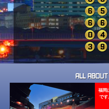
6
5
6
6
0
4
3
9
福岡
です