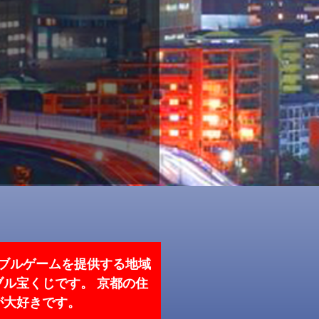
ブルゲームを提供する地域
ブル宝くじです。 京都の住
が大好きです。