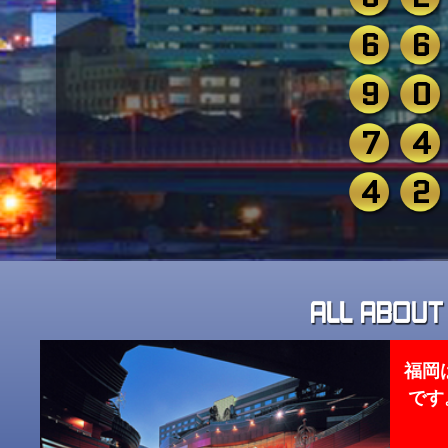
6
6
9
0
7
4
4
2
福岡
です