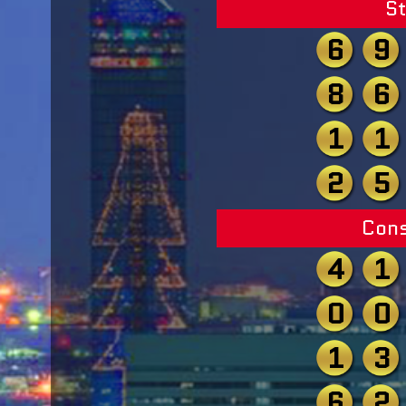
St
6
9
8
6
1
1
2
5
Cons
4
1
0
0
1
3
6
2