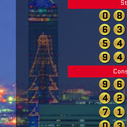
St
0
8
6
3
5
4
9
4
Cons
9
6
4
2
7
1
0
3