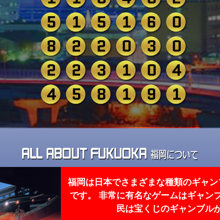
5
1
5
1
6
0
8
2
2
0
3
0
2
2
3
1
0
4
4
5
8
1
9
1
福岡は日本でさまざまな種類のギャン
です。 非常に有名なゲームはギャン
民は宝くじのギャンブル