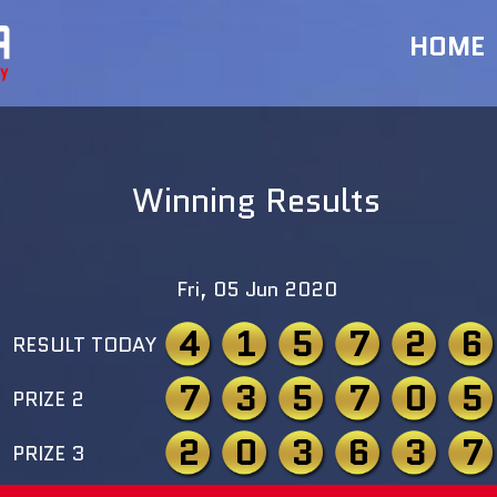
HOME
Winning Results
Fri, 05 Jun 2020
4
1
5
7
2
6
RESULT TODAY
7
3
5
7
0
5
PRIZE 2
2
0
3
6
3
7
PRIZE 3