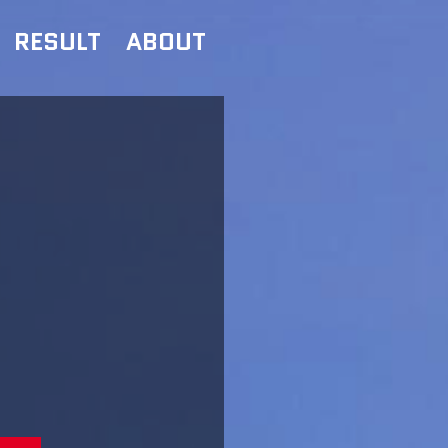
RESULT
ABOUT