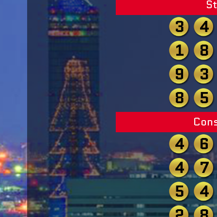
St
3
4
1
8
9
3
8
5
Cons
4
6
4
7
5
4
2
8