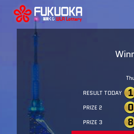
Winn
Th
1
RESULT TODAY
0
PRIZE 2
8
PRIZE 3