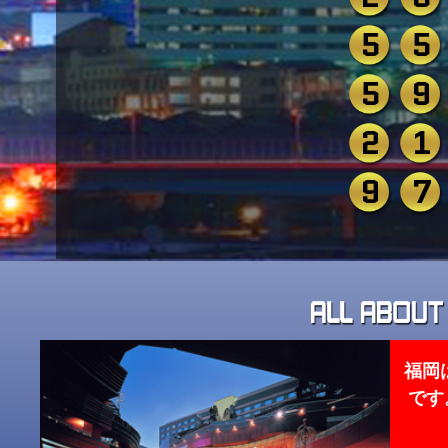
5
5
5
9
2
1
9
7
福岡
です