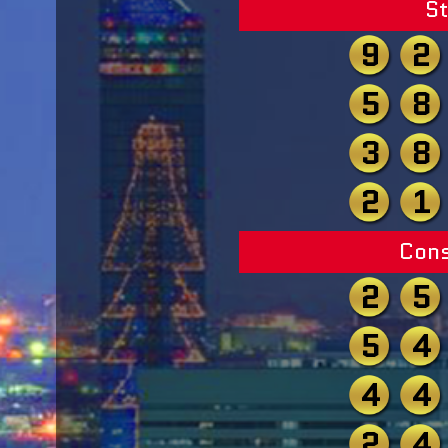
St
9
2
5
8
3
8
2
1
Cons
2
5
5
4
4
4
2
4