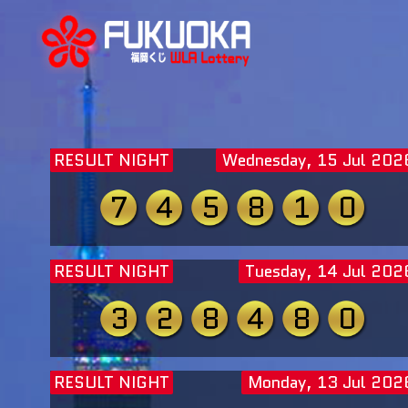
RESULT NIGHT
Wednesday, 15 Jul 202
7
4
5
8
1
0
RESULT NIGHT
Tuesday, 14 Jul 202
3
2
8
4
8
0
RESULT NIGHT
Monday, 13 Jul 202