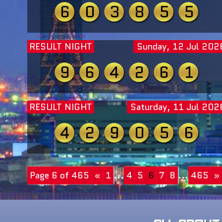
6
0
3
8
5
5
RESULT NIGHT
Sunday, 12 Jul 202
9
6
4
2
6
1
RESULT NIGHT
Saturday, 11 Jul 202
4
2
9
0
5
6
Page 6 of 465
«
1
...
4
5
6
7
8
...
465
»